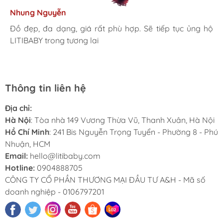
Kim Anh
Tâm Vũ
Nhung Nguyễn
Ngọc Anh
Thu Thủy
Nhà mình đã mua cho 3 con từ khi các bé mới 1 tuổi đến
giờ là 5 năm rồi, Sản phẩm tốt, giá hợp lý
Mình rất ưng khi đến LITIBABY. Ở đây có rất nhiều mặt
Đồ đẹp, đa dạng, giá rất phù hợp. Sẽ tiếp tục ủng hộ
Lần đầu mua hàng và trở thành khách hàng thân thiết
LiTibaby đồ đẹp và nhiều mẫu mã, đặc biệt có nhiều
hàng phong phú, tha hồ lựa chọn. Nhân viên chuyên
LITIBABY trong tương lai
luôn. Tuyệt vời LITIBABY ơi
size đại, bé nhà mình hơn 50kg mua ở ngoài rất khó
nghiệp, nhiệt tình. Chúc LITIBABY ngày càng phát triển.
Thông tin liên hệ
Địa chỉ:
Hà Nội
: Tòa nhà 149 Vương Thừa Vũ, Thanh Xuân, Hà Nội
Hồ Chí Minh
: 241 Bis Nguyễn Trọng Tuyển - Phường 8 - Phú
Nhuận, HCM
Email:
hello@litibaby.com
Hotline:
0904888705
CÔNG TY CỔ PHẦN THƯƠNG MẠI ĐẦU TƯ A&H - Mã số
doanh nghiệp - 0106797201