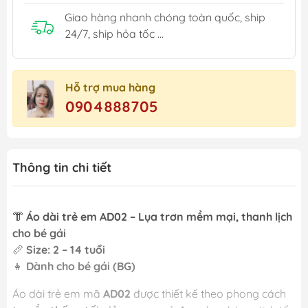
Giao hàng nhanh chóng toàn quốc, ship
24/7, ship hỏa tốc ...
Hỗ trợ mua hàng
0904888705
Thông tin chi tiết
👘
Áo dài trẻ em AD02 – Lụa trơn mềm mại, thanh lịch
cho bé gái
📏
Size: 2 – 14 tuổi
👧
Dành cho bé gái (BG)
Áo dài trẻ em mã
AD02
được thiết kế theo phong cách