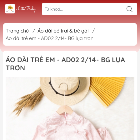
Trang chủ
/
Áo dài bé trai & bé gái
/
Áo dài trẻ em - AD02 2/14- BG lụa trơn
ÁO DÀI TRẺ EM - AD02 2/14- BG LỤA
TRƠN