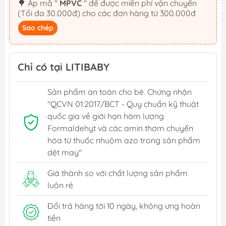
🌳 Áp mã "
MPVC
" để được miễn phí vận chuyển
(Tối đa 30.000đ) cho các đơn hàng từ 300.000đ
Sao chép
Chỉ có tại LITIBABY
Sản phẩm an toàn cho bé. Chứng nhận
"QCVN 01:2017/BCT - Quy chuẩn kỹ thuật
quốc gia về giới hạn hàm lượng
Formaldehyt và các amin thơm chuyển
hóa từ thuốc nhuộm azo trong sản phẩm
dệt may"
Giá thành so với chất lượng sản phẩm
luôn rẻ
Đổi trả hàng tới 10 ngày, không ưng hoàn
tiền