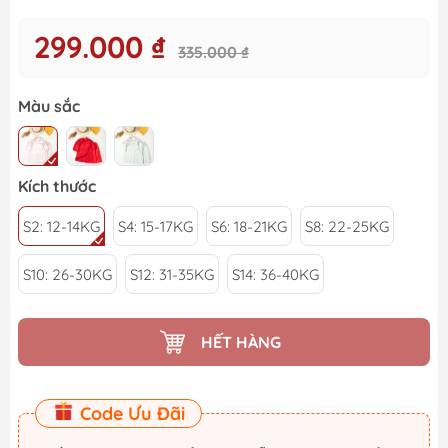
299.000 ₫
335.000 ₫
Màu sắc
Kích thước
S2: 12-14KG
S4: 15-17KG
S6: 18-21KG
S8: 22-25KG
S10: 26-30KG
S12: 31-35KG
S14: 36-40KG
HẾT HÀNG
Code Ưu Đãi