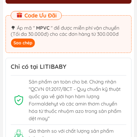
Code Ưu Đãi
🌳 Áp mã "
MPVC
" để được miễn phí vận chuyển
(Tối đa 30.000đ) cho các đơn hàng từ 300.000đ
Sao chép
Chỉ có tại LITIBABY
Sản phẩm an toàn cho bé. Chứng nhận
"QCVN 01:2017/BCT - Quy chuẩn kỹ thuật
quốc gia về giới hạn hàm lượng
Formaldehyt và các amin thơm chuyển
hóa từ thuốc nhuộm azo trong sản phẩm
dệt may"
Giá thành so với chất lượng sản phẩm