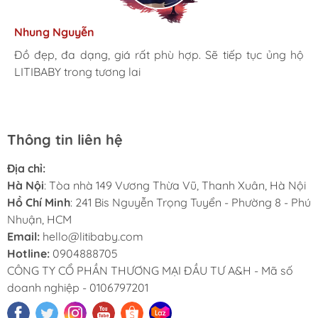
Kim Anh
Tâm Vũ
Nhung Nguyễn
Ngọc Anh
Thu Thủy
Nhà mình đã mua cho 3 con từ khi các bé mới 1 tuổi đến
giờ là 5 năm rồi, Sản phẩm tốt, giá hợp lý
Mình rất ưng khi đến LITIBABY. Ở đây có rất nhiều mặt
Đồ đẹp, đa dạng, giá rất phù hợp. Sẽ tiếp tục ủng hộ
Lần đầu mua hàng và trở thành khách hàng thân thiết
LiTibaby đồ đẹp và nhiều mẫu mã, đặc biệt có nhiều
hàng phong phú, tha hồ lựa chọn. Nhân viên chuyên
LITIBABY trong tương lai
luôn. Tuyệt vời LITIBABY ơi
size đại, bé nhà mình hơn 50kg mua ở ngoài rất khó
nghiệp, nhiệt tình. Chúc LITIBABY ngày càng phát triển.
Thông tin liên hệ
Địa chỉ:
Hà Nội
: Tòa nhà 149 Vương Thừa Vũ, Thanh Xuân, Hà Nội
Hồ Chí Minh
: 241 Bis Nguyễn Trọng Tuyển - Phường 8 - Phú
Nhuận, HCM
Email:
hello@litibaby.com
Hotline:
0904888705
CÔNG TY CỔ PHẦN THƯƠNG MẠI ĐẦU TƯ A&H - Mã số
doanh nghiệp - 0106797201