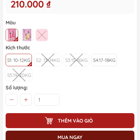
210.000 ₫
Màu
Kích thước
S1: 10-12KG
S2: 13-14KG
S3:15-16KG
S4:17-18KG
S5:19-20KG
Số lượng:
THÊM VÀO GIỎ
MUA NGAY