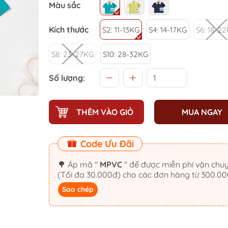
Màu sắc
Kích thước
S2: 11-13KG
S4: 14-17KG
S6: 18-2
S8: 23-27KG
S10: 28-32KG
Số lượng:
THÊM VÀO GIỎ
MUA NGAY
Code Ưu Đãi
🌳 Áp mã "
MPVC
" để được miễn phí vận chu
(Tối đa 30.000đ) cho các đơn hàng từ 300.0
Sao chép