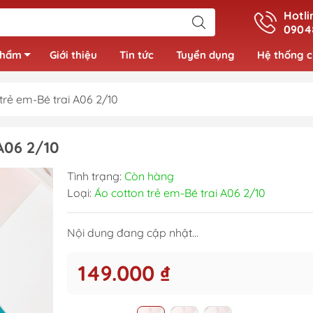
Hotli
0904
phẩm
Giới thiệu
Tin tức
Tuyển dụng
Hệ thống 
trẻ em-Bé trai A06 2/10
Đồ bộ bé gái
06 2/10
Váy bé gái
Tình trạng:
Còn hàng
Áo bé gái
Loại:
Áo cotton trẻ em-Bé trai A06 2/10
Nội dung đang cập nhật...
149.000 ₫