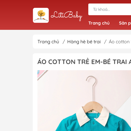
Trang chủ
Sản 
Trang chủ
/
Hàng hè bé trai
/
Áo cotton 
Đồ bộ bé trai
ÁO COTTON TRẺ EM-BÉ TRAI A
Quần bé trai
Áo bé trai
Giầy dép bé trai