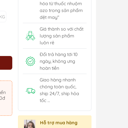
hóa từ thuốc nhuộm
azo trong sản phẩm
2KG
dệt may"
Giá thành so với chất
lượng sản phẩm
luôn rẻ
Đổi trả hàng tới 10
ngày, không ưng
hoàn tiền
Giao hàng nhanh
chóng toàn quốc,
yển
ship 24/7, ship hỏa
00đ
tốc ...
Hỗ trợ mua hàng