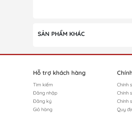
💡
Ứng dụng:
– Mặc đi học (mẫu giáo, tiểu học)
– Mặc đi chơi, dã ngoại, chụp ảnh gia đình
– Phối cùng quần jeans, quần kaki hoặc sho
SẢN PHẨM KHÁC
🎁
LITIBABY – Thời trang trẻ em chỉn chu,
🛍️ Sản phẩm có sẵn – Đủ màu – Đủ size – I
Hỗ trợ khách hàng
Chín
Tìm kiếm
Chính 
Đăng nhập
Chính 
Đăng ký
Chính s
Giỏ hàng
Quy đị