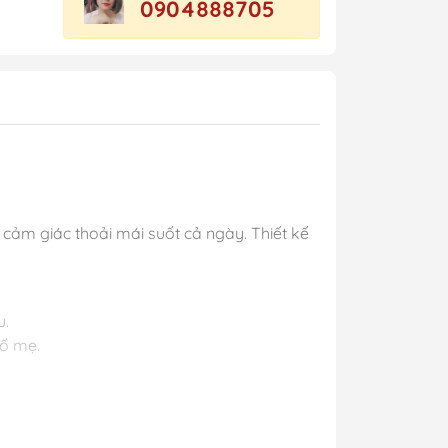
0904888705
 cảm giác thoải mái suốt cả ngày. Thiết kế
u.
bố mẹ.