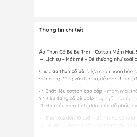
Thông tin chi tiết
Áo Thun Cổ Bẻ Bé Trai – Cotton Mềm Mại, S
👦
Lịch sự – Mát mẻ – Dễ thương như soái c
Chiếc
áo thun cổ bẻ
là lựa chọn hoàn hảo ch
vừa năng động vừa lịch sự, dễ mặc đi học, 
🌿
Chất liệu cotton cao cấp
– mềm mại, thấ
👕
Kiểu dáng cổ bẻ polo
, tay ngắn, cài nút
🎨
Màu sắc nam tính, đơn giản dễ phối
, p
📏
Size từ 2 đến 10 tuổi
– dành cho bé từ k
🧺 Dễ giặt – không nhăn – giữ form chuẩn s