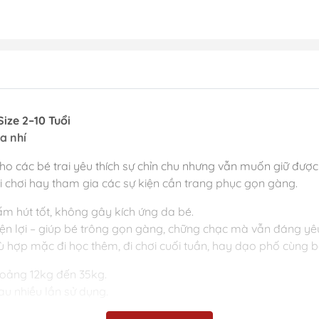
ize 2–10 Tuổi
a nhí
o các bé trai yêu thích sự chỉn chu nhưng vẫn muốn giữ được
đi chơi hay tham gia các sự kiện cần trang phục gọn gàng.
m hút tốt, không gây kích ứng da bé.
 tiện lợi – giúp bé trông gọn gàng, chững chạc mà vẫn đáng yê
hù hợp mặc đi học thêm, đi chơi cuối tuần, hay dạo phố cùng 
hoảng 12kg đến 35kg.
au nhiều lần sử dụng.