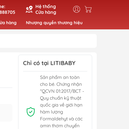
ne:
Hệ thống
888705
Cửa hàng
cửa hàng
Nhượng quyền thương hiệu
Chỉ có tại LITIBABY
Sản phẩm an toàn
cho bé. Chứng nhận
"QCVN 01:2017/BCT -
Quy chuẩn kỹ thuật
quốc gia về giới hạn
hàm lượng
Formaldehyt và các
amin thơm chuyển