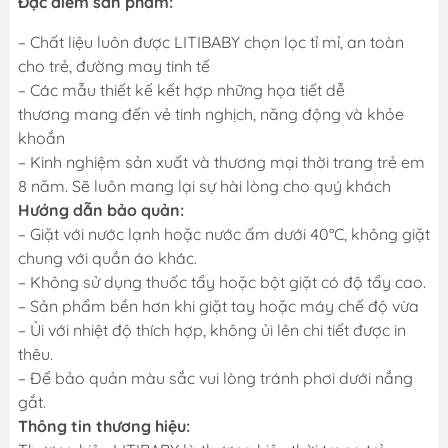
Đặc điểm sản phẩm:
– Chất liệu luôn được LITIBABY chọn lọc tỉ mỉ, an toàn
cho trẻ, đường may tinh tế
– Các mẫu thiết kế kết hợp những họa tiết dễ
thương mang đến vẻ tinh nghịch, năng động và khỏe
khoắn
– Kinh nghiệm sản xuất và thương mại thời trang trẻ em
8 năm. Sẽ luôn mang lại sự hài lòng cho quý khách
Hướng dẫn bảo quản:
– Giặt với nước lạnh hoặc nước ấm dưới 40°C, không giặt
chung với quần áo khác.
– Không sử dụng thuốc tẩy hoặc bột giặt có độ tẩy cao.
– Sản phẩm bền hơn khi giặt tay hoặc máy chế độ vừa
– Ủi với nhiệt độ thích hợp, không ủi lên chi tiết được in
thêu.
– Để bảo quản màu sắc vui lòng tránh phơi dưới nắng
gắt.
Thông tin thương hiệu: