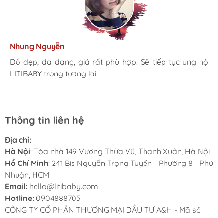
Kim Anh
Tâm Vũ
Nhung Nguyễn
Ngọc Anh
Thu Thủy
Nhà mình đã mua cho 3 con từ khi các bé mới 1 tuổi đến
giờ là 5 năm rồi, Sản phẩm tốt, giá hợp lý
Mình rất ưng khi đến LITIBABY. Ở đây có rất nhiều mặt
Đồ đẹp, đa dạng, giá rất phù hợp. Sẽ tiếp tục ủng hộ
Lần đầu mua hàng và trở thành khách hàng thân thiết
LiTibaby đồ đẹp và nhiều mẫu mã, đặc biệt có nhiều
hàng phong phú, tha hồ lựa chọn. Nhân viên chuyên
LITIBABY trong tương lai
luôn. Tuyệt vời LITIBABY ơi
size đại, bé nhà mình hơn 50kg mua ở ngoài rất khó
nghiệp, nhiệt tình. Chúc LITIBABY ngày càng phát triển.
Thông tin liên hệ
Địa chỉ:
Hà Nội
: Tòa nhà 149 Vương Thừa Vũ, Thanh Xuân, Hà Nội
Hồ Chí Minh
: 241 Bis Nguyễn Trọng Tuyển - Phường 8 - Phú
Nhuận, HCM
Email:
hello@litibaby.com
Hotline:
0904888705
CÔNG TY CỔ PHẦN THƯƠNG MẠI ĐẦU TƯ A&H - Mã số