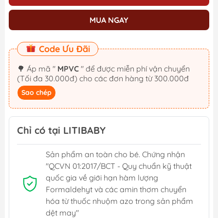
MUA NGAY
Code Ưu Đãi
🌳 Áp mã "
MPVC
" để được miễn phí vận chuyển
(Tối đa 30.000đ) cho các đơn hàng từ 300.000đ
Sao chép
Chỉ có tại LITIBABY
Sản phẩm an toàn cho bé. Chứng nhận
"QCVN 01:2017/BCT - Quy chuẩn kỹ thuật
quốc gia về giới hạn hàm lượng
Formaldehyt và các amin thơm chuyển
hóa từ thuốc nhuộm azo trong sản phẩm
dệt may"