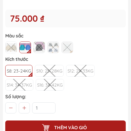
75.000 ₫
Màu sắc
Kích thước
S8: 23-24KG
S10: 25-28KG
S12: 29-33KG
S14: 34-37KG
S16: 38-42KG
Số lượng:
THÊM VÀO GIỎ